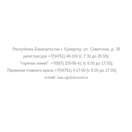
Республика Башкортостан г. Кумертау, ул. Советская, д. 39
регистратура +7(34761) 40-100 (c 7.30 до 20.00);
"горячая линия" +7(927) 230-86-41 (с 8.00 до 17.00);
Приемная главного врача +7(34761) 4-17-00 (с 8.00 до 17.00);
e-mail:
kum.cgb@doctorrb.ru