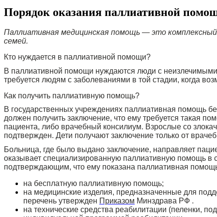
Порядок оказания паллиативной помощ
Паллиативная медицинская помощь — это комплексный п
семей.
Кто нуждается в паллиативной помощи?
В паллиативной помощи нуждаются люди с неизлечимыми
требуется людям с заболеваниями в той стадии, когда во
Как получить паллиативную помощь?
В государственных учреждениях паллиативная помощь бес
должен получить заключение, что ему требуется такая п
пациента, либо врачебный консилиум. Взрослые со злокач
подтвержден. Дети получают заключение только от врачеб
Больница, где было выдано заключение, направляет пацие
оказывает специализированную паллиативную помощь в с
подтверждающим, что ему показана паллиативная помощь
на бесплатную паллиативную помощь;
на медицинские изделия, предназначенные для подде
перечень утвержден
Приказом
Минздрава РФ .
на технические средства реабилитации (пеленки, по