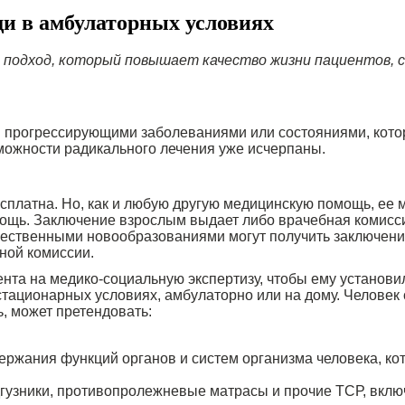
и в амбулаторных условиях
одход, который повышает качество жизни пациентов, ст
 прогрессирующими заболеваниями или состояниями, кото
зможности радикального лечения уже исчерпаны.
платна. Но, как и любую другую медицинскую помощь, ее м
омощь. Заключение взрослым выдает либо врачебная комисс
ественными новообразованиями могут получить заключение и
ной комиссии.
нта на медико-социальную экспертизу, чтобы ему установи
тационарных условиях, амбулаторно или на дому. Челове
, может претендовать:
ржания функций органов и систем организма человека, кот
дгузники, противопролежневые матрасы и прочие ТСР, вклю