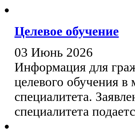
delightful
good
looks
may
Целевое обучение
possibly
be
03 Июнь 2026
the
manifestation
Информация для гра
of
taupo
целевого обучения в
vape
shop
специалитета. Заявле
reddit.
специалитета подается