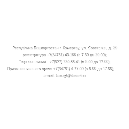
Республика Башкортостан г. Кумертау, ул. Советская, д. 39
регистратура +7(34761) 40-100 (c 7.30 до 20.00);
"горячая линия" +7(927) 230-86-41 (с 8.00 до 17.00);
Приемная главного врача +7(34761) 4-17-00 (с 8.00 до 17.00);
e-mail:
kum.cgb@doctorrb.ru