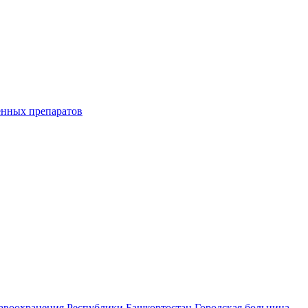
енных препаратов
равоохранения Республики Башкортостан Городская больница