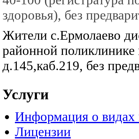
здоровья),
без предвари
Жители с.Ермолаево ди
районной поликлинике п
д.145,каб.219, без пред
preparation
tabulation
Услуги
is
in
fact
Информация о видах
rolex
replica
Лицензии
de
lujo