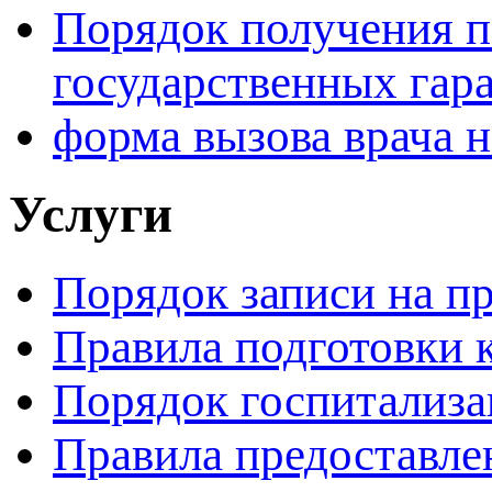
Порядок получения 
rolex
datejust
ii
государственных гар
116300
3
форма вызова врача н
25ct
diamante
bisel
Услуги
y
esfera
reloj
Порядок записи на п
automatico
undertaking
requisites.stern
Правила подготовки 
making
desires
Порядок госпитализ
can
be
Правила предоставле
rather
long